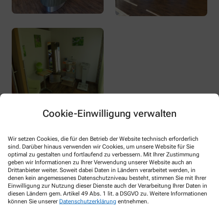
Geschichte
Cookie-Einwilligung verwalten
Wir setzen Cookies, die für den Betrieb der Website technisch erforderlich
Auszug aus der Sonderbeilage der
sind. Darüber hinaus verwenden wir Cookies, um unsere Website für Sie
Schwabmünchner Allgemeine vom
optimal zu gestalten und fortlaufend zu verbessern. Mit Ihrer Zustimmung
Donnerstag 12. Juni 1980:
geben wir Informationen zu Ihrer Verwendung unserer Website auch an
Drittanbieter weiter. Soweit dabei Daten in Ländern verarbeitet werden, in
denen kein angemessenes Datenschutzniveau besteht, stimmen Sie mit Ihrer
Die im Wendelinmarkt neueröffnete Apotheke hat mit einer
Einwilligung zur Nutzung dieser Dienste auch der Verarbeitung Ihrer Daten in
Apotheke im früheren Sinn, wo Fläschchen und Salbentöpfe,
diesen Ländern gem. Artikel 49 Abs. 1 lit. a DSGVO zu. Weitere Informationen
genaue Waagen und Behälter mit Tee und Kräutern
können Sie unserer
Datenschutzerklärung
entnehmen.
herumstanden, nicht mehr viel zu tun.